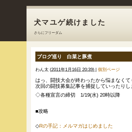
犬マユゲ続けました
さらにフリーダム
ブログ巡り 白菜と豚煮
わん太
(
2011年1月16日 20:39)
|
個別ページ
はっ、闘技大会が終わったから悩まなくて
次回の闘技募集記事を捕捉していったりし
◇各種宣言の締切 1/19(水) 20時以降
■攻略
◇
Rの手記：メルマガはじめました