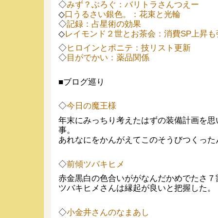
◇
みず？ぶろぐ：バリトラさんつえー
◇
口うるさい銀色。：花束と光輪
◇
記録：占星術の効果
◇
レイモンド２世とお茶会：消費SP上昇も
◇
ヒロインとポニテ：技リスト更新
◇
目がでかい：薬品関係
■ブログ巡り
◇
今日の魔王様
年末にみっちり考えたはずの装備計画を思
事。
あれなにをかんがえてこのそうびつくったんだっ
◇
前傾ツバキヒメ
赤金黒白の色合いががなんだかめでたさ７
ツバキヒメさんは縁起が良いと把握した。
◇
小金井さんのなまあし